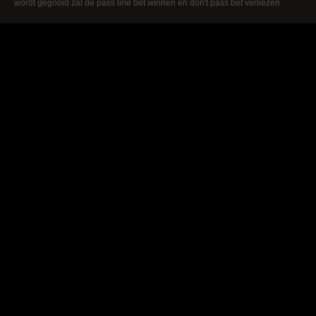
wordt gegooid zal de pass line bet winnen en don't pass bet verliezen.