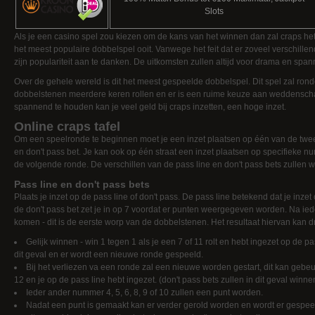
Slots
Als je een casino spel zou kiezen om de kans van het winnen dan zal craps het be
het meest populaire dobbelspel ooit. Vanwege het feit dat er zoveel verschillend
zijn populariteit aan te danken. De uitkomsten zullen altijd voor drama en spann
Over de gehele wereld is dit het meest gespeelde dobbelspel. Dit spel zal ro
dobbelstenen meerdere keren rollen en er is een ruime keuze aan weddensch
spannend te houden kan je veel geld bij craps inzetten, een hoge inzet.
Online craps tafel
Om een speelronde te beginnen moet je een inzet plaatsen op één van de twee 
en don't pass bet. Je kan ook op één straat een inzet plaatsen op specifieke 
de volgende ronde. De verschillen van de pass line en don't pass bets zullen w
Pass line en don't pass bets
Plaats je inzet op de pass line of don't pass. De pass line betekend dat je inzet o
de don't pass bet zet je in op 7 voordat er punten weergegeven worden. Na iede
komen - dit is de eerste worp van de dobbelstenen. Het resultaat hiervan kan 
Gelijk winnen - win 1 tegen 1 als je een 7 of 11 rolt en hebt ingezet op de pas
dit geval en er wordt een nieuwe ronde gespeeld.
Bij het verliezen va een ronde zal een nieuwe worden gestart, dit kan geb
12 en je op de pass line hebt ingezet. (don't pass bets zullen in dit geval winne
Ieder ander nummer 4, 5, 6, 8, 9 of 10 zullen een punt worden.
Nadat een punt is gemaakt kan er verder gerold worden en wordt er gespeel